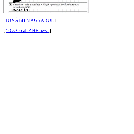
[
TOVÁBB MAGYARUL
]
[
> GO to all AHF news
]