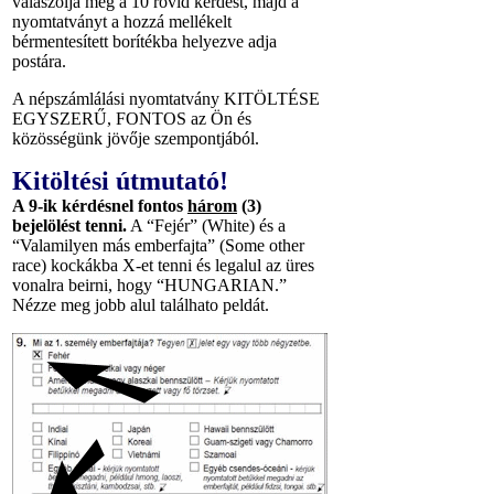
válaszolja meg a 10 rövid kérdést, majd a
nyomtatványt a hozzá mellékelt
bérmentesített borítékba helyezve adja
postára.
A népszámlálási nyomtatvány KITÖLTÉSE
EGYSZERŰ, FONTOS az Ön és
közösségünk jövője szempontjából.
Kitöltési útmutató!
A 9-ik kérdésnel fontos
három
(3)
bejelölést tenni.
A “Fejér” (White) és a
“Valamilyen más emberfajta” (Some other
race) kockákba X-et tenni és legalul az üres
vonalra beirni, hogy “HUNGARIAN.”
Nézze meg jobb alul találhato peldát.