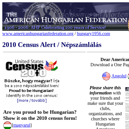
www.americanhungarianfederation.org
/
hungary1956.com
2010 Census Alert /
Népszámlálás
Dear America
Download a One Pag
Angolul
Please share this
information
with
your friends and
make sure that your
clubs,
Are you proud to be Hungarian?
organizations, and
Show it on the 2010 census form!
churches where
Hungarian
[
magyarul
]