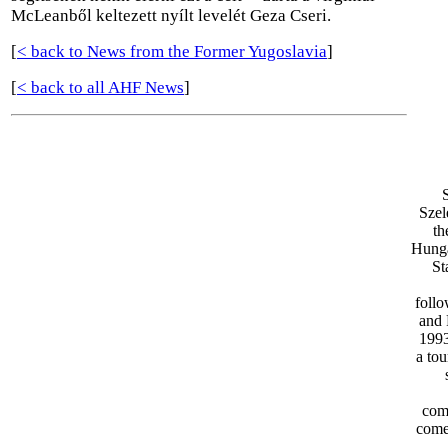
McLeanből keltezett nyílt levelét Geza Cseri.
[
< back to News from the Former Yugoslavia
]
[
< back to all AHF News
]
Szel
th
Hunga
St
follo
and 
1993
a to
comp
come