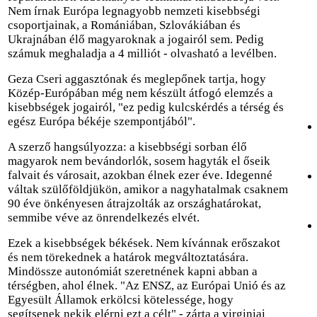
Nem írnak Európa legnagyobb nemzeti kisebbségi
csoportjainak, a Romániában, Szlovákiában és
Ukrajnában élő magyaroknak a jogairól sem. Pedig
számuk meghaladja a 4 milliót - olvasható a levélben.
Geza Cseri aggasztónak és meglepőnek tartja, hogy
Közép-Európában még nem készült átfogó elemzés a
kisebbségek jogairól, "ez pedig kulcskérdés a térség és
egész Európa békéje szempontjából".
A szerző hangsúlyozza: a kisebbségi sorban élő
magyarok nem bevándorlók, sosem hagyták el őseik
falvait és városait, azokban élnek ezer éve. Idegenné
váltak szülőföldjükön, amikor a nagyhatalmak csaknem
90 éve önkényesen átrajzolták az országhatárokat,
semmibe véve az önrendelkezés elvét.
Ezek a kisebbségek békések. Nem kívánnak erőszakot
és nem törekednek a határok megváltoztatására.
Mindössze autonómiát szeretnének kapni abban a
térségben, ahol élnek. "Az ENSZ, az Európai Unió és az
Egyesült Államok erkölcsi kötelessége, hogy
segítsenek nekik elérni ezt a célt" - zárta a virginiai