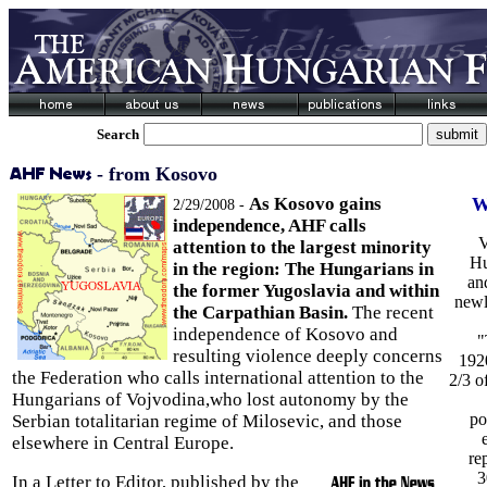
Search
- from Kosovo
As Kosovo gains
W
2/29/2008 -
independence, AHF calls
V
attention to the largest minority
Hu
in the region: The Hungarians in
an
the former Yugoslavia and within
newl
the Carpathian Basin.
The recent
independence of Kosovo and
"
resulting violence deeply concerns
192
the Federation who calls international attention to the
2/3 o
Hungarians of Vojvodina,who lost autonomy by the
po
Serbian totalitarian regime of Milosevic, and those
elsewhere in Central Europe.
re
3
In a Letter to Editor, published by the