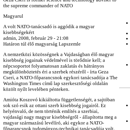
the supreme commander of NATO
Magyarul
A volt NATO-tanácsadó is aggódik a magyar
kisebbségekért
admin, 2008, február 29 - 21:08
Határon túl élő magyarság Lapszemle
A nemzetközi közösségnek a Vajdaságban élő magyar
kisebbség jogainak védelmével is törődnie kell; a
népcsoportot folyamatosan zaklatás és hátrányos
megkülönböztetés éri a szerbek részéről - írta Geza
Cseri, a NATO-főparancsnok egykori tanácsadója a The
Washington Times című lap szerkesztőségi oldalán
közölt nyílt levelében pénteken.
Amióta Koszovó kikiáltotta függetlenségét, a sajtóban
sok szó esik az ottani szerb kisebbség jogairól. Ez
helyénvaló, de nem történik említés a szerbiai,
vajdasági nagy magyar kisebbségről - állapította meg a
magyar származású levélíró, aki egykor a NATO-
főparancsnok tudományos-technikai tanácsadója volt.