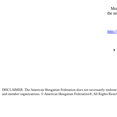
Mon
the n
http:
DISCLAIMER: The American Hungarian Federation does not necessarily endorse t
and member organizations.
© American Hungarian Federation®, All Rights Rese